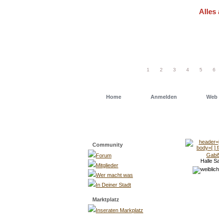
Alles 
Um schn
einfach
1
2
3
4
5
6
Home
Anmelden
Web 
Menü
Community
Gabi
Forum
Halle S
Mitglieder
Wer macht was
In Deiner Stadt
Marktplatz
Inseraten Markplatz