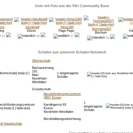
User mit Foto aus der Flirt Community Base
ore
Devilshell
Irina1180
Normanw007
ing
Düren
Pago Pago
Ha
Bochum
51
48
47
50
Schulen aus unserem Schulen Netzwerk
Silvertschule
Bachackerweg
191
1 eingetragene
Marl
Schüler
Nordrhein-
Westfalen
Grundschule
Berufsförderungszentrum
(BfZ) Essen
1
Karolingerstr.93
eingetragene
Essen
Schüler
Nordrhein-Westfalen
Berufsbildungseinrichtung
nd Hauptschule