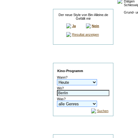
Dätgen
Umfrage
Schleswig
Grund- u
Der neue Style von Bin-Alleine.de
Gefällt mir
Ja
Nein
Resultat anzeigen
Service
Kino-Programm
Wann?
Wo?
Was?
Suchen
Suche