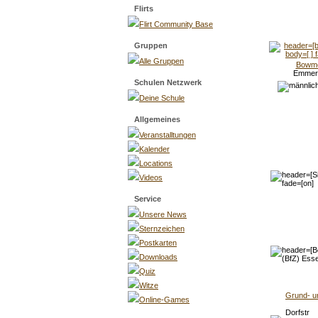
Flirts
Flirt Community Base
Gruppen
Alle Gruppen
Bowm
Emmer
Schulen Netzwerk
Deine Schule
Allgemeines
Veranstalltungen
Kalender
Locations
Videos
Service
Unsere News
Sternzeichen
Postkarten
Downloads
Quiz
Witze
Grund- u
Online-Games
Dorfstr