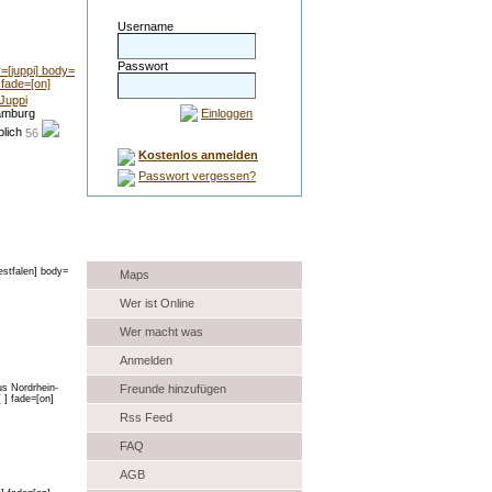
Username
Passwort
Juppi
mburg
Einloggen
56
Kostenlos anmelden
Passwort vergessen?
Auswahl
Maps
Wer ist Online
Wer macht was
Anmelden
Freunde hinzufügen
Rss Feed
FAQ
AGB