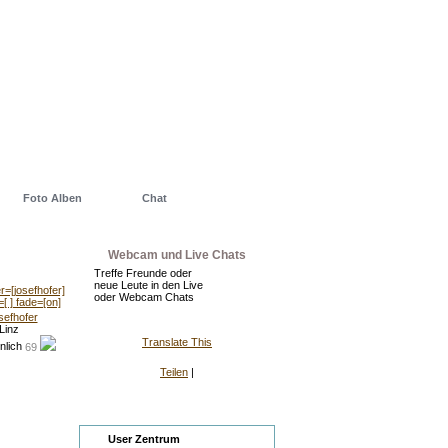
Foto Alben
Chat
Webcam und Live Chats
Treffe Freunde oder
neue Leute in den Live
oder Webcam Chats
sefhofer
Linz
Translate This
69
Teilen
|
Zentrum
User Zentrum