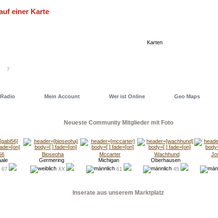
auf einer Karte
eller einen Deiner Freunde oder auch ein Date zu finden, nutze
 eine unserer Geo Maps. Dort hast Du alles im Blick...
Karten
7
Radio
Mein Account
Wer ist Online
Geo Maps
Neueste Community Mitglieder mit Foto
56
Bioseoha
Mccarter
Wachhund
Jo
aale
Germering
Michigan
Oberhausen
67
XX
61
45
Inserate aus unserem Marktplatz