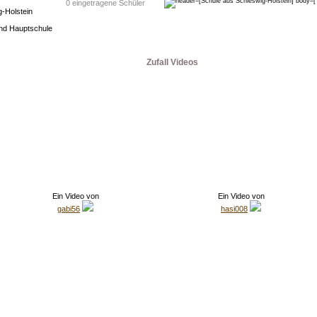
0 eingetragene Schüler
-Holstein
nd Hauptschule
Zufall Videos
Ein Video von
Ein Video von
gabi56
hasi008