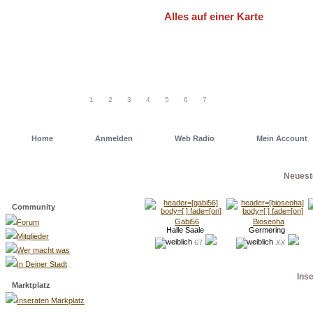
Alles auf einer Karte
Um schneller einen Deiner Freunde od
einfach eine unserer Geo Maps. Dort has
1
2
3
4
5
6
7
Home
Anmelden
Web Radio
Mein Account
Neuest
Menü
Community
Gabi56
Bioseoha
Forum
Halle Saale
Germering
Mitglieder
67
XX
Wer macht was
In Deiner Stadt
Ins
Marktplatz
Inseraten Markplatz