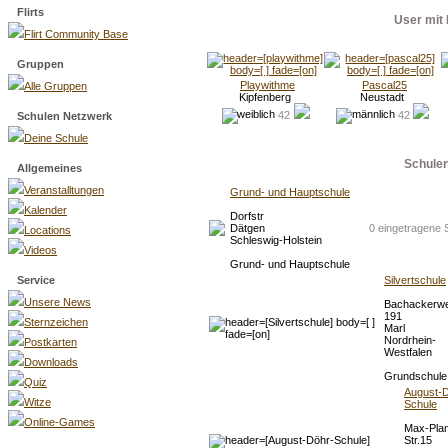
Flirts
User mit 
Flirt Community Base
Gruppen
Playwithme
Pascal25
Alle Gruppen
Kipfenberg
Neustadt
42
42
Schulen Netzwerk
Deine Schule
Schule
Allgemeines
Veranstalltungen
Grund- und Hauptschule
Kalender
Dorfstr
Dätgen
0 eingetragene 
Locations
Schleswig-Holstein
Videos
Grund- und Hauptschule
Service
Silvertschule
Unsere News
Bachackerw
191
Sternzeichen
Marl
Nordrhein-
Postkarten
Westfalen
Downloads
Grundschul
Quiz
August-D
Witze
Schule
Online-Games
Max-Pla
Str.15