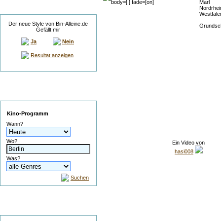
Marl
Umfrage
Nordrhei
Westfale
Der neue Style von Bin-Alleine.de
Grundsc
Gefällt mir
Ja
Nein
Resultat anzeigen
Service
Kino-Programm
Wann?
Wo?
Ein Video von
hasi008
Was?
Suchen
Suche