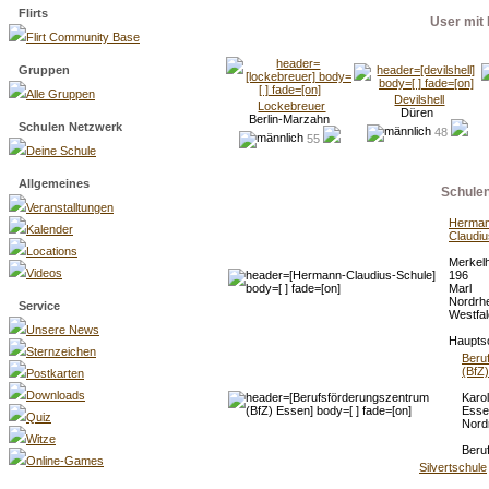
Flirts
User mit 
Flirt Community Base
Gruppen
Alle Gruppen
Devilshell
Lockebreuer
Düren
Berlin-Marzahn
Schulen Netzwerk
48
55
Deine Schule
Allgemeines
Schule
Veranstalltungen
Herman
Kalender
Claudiu
Locations
Merkel
Videos
196
Marl
Nordrhe
Service
Westfa
Unsere News
Haupts
Sternzeichen
Beru
(BfZ
Postkarten
Downloads
Karol
Esse
Quiz
Nord
Witze
Beru
Online-Games
Silvertschule