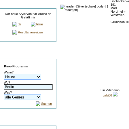
Bachackerw
Umfrage
191
Marl
Nordrhein-
Der neue Style von Bin-Alleine.de
Westfalen
Gefällt mir
Grundschul
Ja
Nein
Resultat anzeigen
Service
Kino-Programm
Wann?
Wo?
Ein Video von
Was?
gabi56
Suchen
Suche