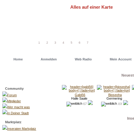
Alles auf einer Karte
Um schneller einen Deiner Freunde od
einfach eine unserer Geo Maps. Dort has
1
2
3
4
5
6
7
Home
Anmelden
Web Radio
Mein Account
Neuest
Menü
Community
Gabi56
Bioseoha
Forum
Halle Saale
Germering
Mitglieder
67
XX
Wer macht was
In Deiner Stadt
Ins
Marktplatz
Inseraten Markplatz