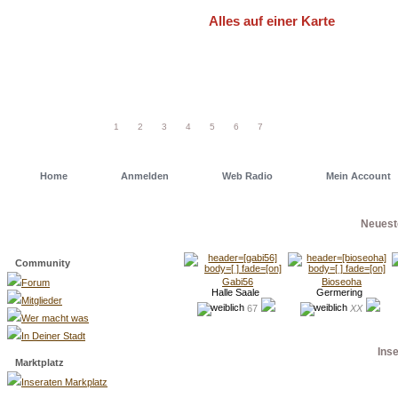
Alles auf einer Karte
Um schneller einen Deiner Freunde od
einfach eine unserer Geo Maps. Dort has
1
2
3
4
5
6
7
Home
Anmelden
Web Radio
Mein Account
Neuest
Menü
Community
Gabi56
Bioseoha
Forum
Halle Saale
Germering
Mitglieder
67
XX
Wer macht was
In Deiner Stadt
Ins
Marktplatz
Inseraten Markplatz