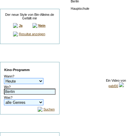
Berlin
Umfrage
Hauptschule
Der neue Style von Bin-Alleine.de
Gefällt mir
Ja
Nein
Resultat anzeigen
Service
Kino-Programm
Wann?
Ein Video von
gabi56
Wo?
Was?
Suchen
Suche