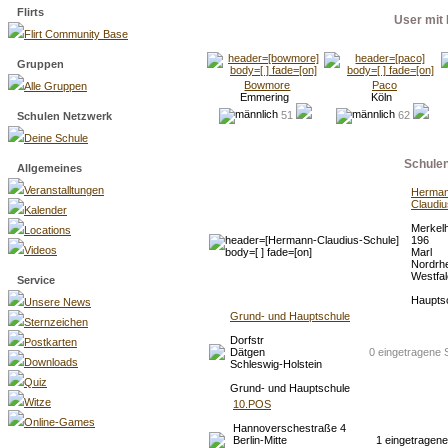
Flirts
User mit 
Flirt Community Base
Gruppen
Bowmore
Paco
Alle Gruppen
Emmering
Köln
51
62
Schulen Netzwerk
Deine Schule
Schule
Allgemeines
Veranstalltungen
Herman
Claudiu
Kalender
Merkel
Locations
196
Videos
Marl
Nordrhe
Westfa
Service
Haupts
Unsere News
Grund- und Hauptschule
Sternzeichen
Dorfstr
Postkarten
Dätgen
0 eingetragene 
Downloads
Schleswig-Holstein
Quiz
Grund- und Hauptschule
Witze
10.POS
Online-Games
Hannoverschestraße 4
Berlin-Mitte
1 eingetragene