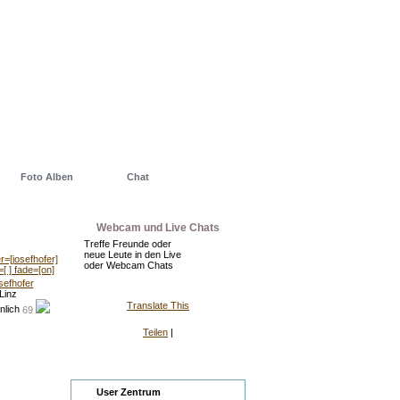
Foto Alben
Chat
Webcam und Live Chats
Treffe Freunde oder
neue Leute in den Live
oder Webcam Chats
sefhofer
Linz
Translate This
69
Teilen
|
Zentrum
User Zentrum