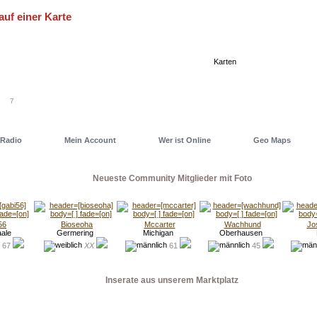
auf einer Karte
eller einen Deiner Freunde oder auch ein Date zu finden, nutze
 eine unserer Geo Maps. Dort hast Du alles im Blick...
Karten
7
Radio
Mein Account
Wer ist Online
Geo Maps
Neueste Community Mitglieder mit Foto
56
Bioseoha
Mccarter
Wachhund
Jo
aale
Germering
Michigan
Oberhausen
67
XX
61
45
Inserate aus unserem Marktplatz