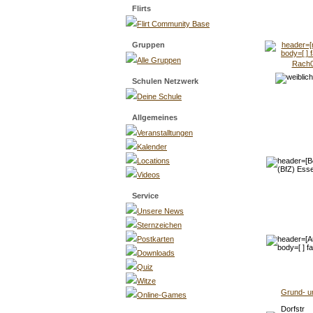
Flirts
Flirt Community Base
Gruppen
Alle Gruppen
Rach
Schulen Netzwerk
Deine Schule
Allgemeines
Veranstalltungen
Kalender
Locations
Videos
Service
Unsere News
Sternzeichen
Postkarten
Downloads
Quiz
Witze
Grund- u
Online-Games
Dorfstr