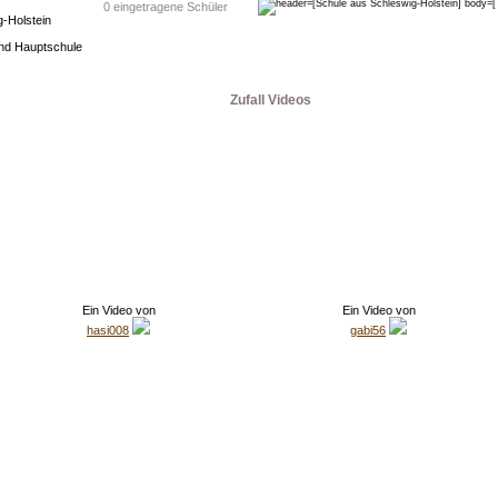
0 eingetragene Schüler
-Holstein
nd Hauptschule
Zufall Videos
Ein Video von
Ein Video von
hasi008
gabi56