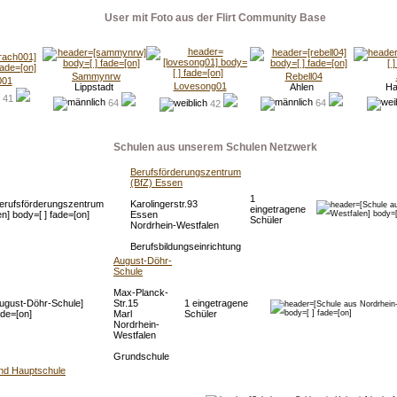
User mit Foto aus der Flirt Community Base
Sammynrw
Rebell04
001
Lovesong01
Lippstadt
Ahlen
Ha
41
64
64
42
Schulen aus unserem Schulen Netzwerk
Berufsförderungszentrum
(BfZ) Essen
1
Karolingerstr.93
eingetragene
Essen
Schüler
Nordrhein-Westfalen
Berufsbildungseinrichtung
August-Döhr-
Schule
Max-Planck-
Str.15
1 eingetragene
Marl
Schüler
Nordrhein-
Westfalen
Grundschule
nd Hauptschule