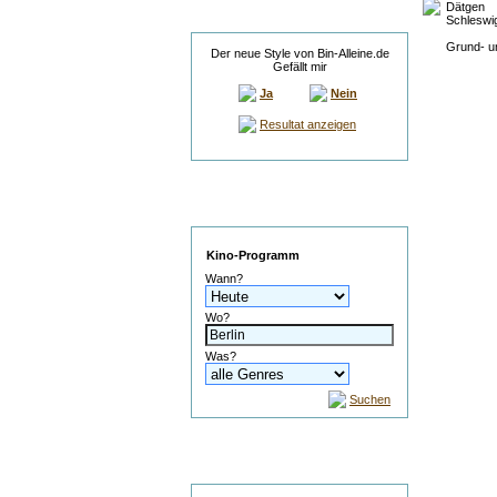
Dätgen
Umfrage
Schleswig
Grund- u
Der neue Style von Bin-Alleine.de
Gefällt mir
Ja
Nein
Resultat anzeigen
Service
Kino-Programm
Wann?
Wo?
Was?
Suchen
Suche