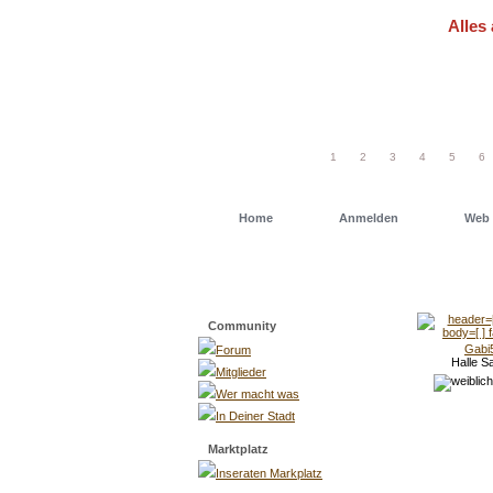
Alles 
Um schn
einfach
1
2
3
4
5
6
Home
Anmelden
Web 
Menü
Community
Gabi
Forum
Halle S
Mitglieder
Wer macht was
In Deiner Stadt
Marktplatz
Inseraten Markplatz