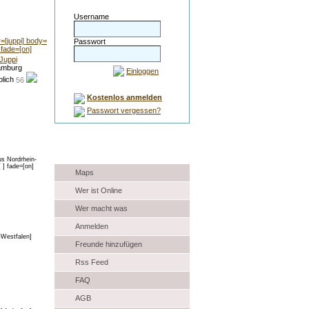
Username
Passwort
Juppi
mburg
Einloggen
56
Kostenlos anmelden
Passwort vergessen?
Auswahl
Maps
Wer ist Online
Wer macht was
Anmelden
Freunde hinzufügen
Rss Feed
FAQ
AGB