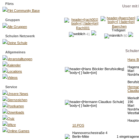
Flirts
User mit 
Flirt Community Base
Gruppen
Baerchen
Alle Gruppen
Rach001
Trebgast
41
80
Schulen Netzwerk
Deine Schule
Schule
Allgemeines
Veranstalltungen
Hans Bö
Kalender
Hagens
Marl
Locations
Nordrhe
Videos
Berufsb
Service
Herman
Claudiu
Unsere News
Merkel
Sternzeichen
196
Marl
Postkarten
Nordrhe
Downloads
Westfa
Quiz
Haupts
Witze
10.POS
Online-Games
Hannoverschestraße 4
Berlin-Mitte
1 eingetragene