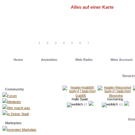
Alles auf einer Karte
Um schneller einen Deiner Freunde od
einfach eine unserer Geo Maps. Dort has
1
2
3
4
5
6
7
Home
Anmelden
Web Radio
Mein Account
Neuest
Menü
Community
Gabi56
Bioseoha
Forum
Halle Saale
Germering
Mitglieder
67
XX
Wer macht was
In Deiner Stadt
Ins
Marktplatz
Inseraten Markplatz