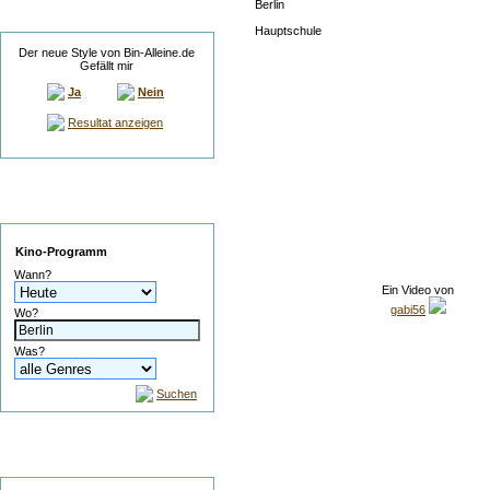
Berlin
Umfrage
Hauptschule
Der neue Style von Bin-Alleine.de
Gefällt mir
Ja
Nein
Resultat anzeigen
Service
Kino-Programm
Wann?
Ein Video von
gabi56
Wo?
Was?
Suchen
Suche