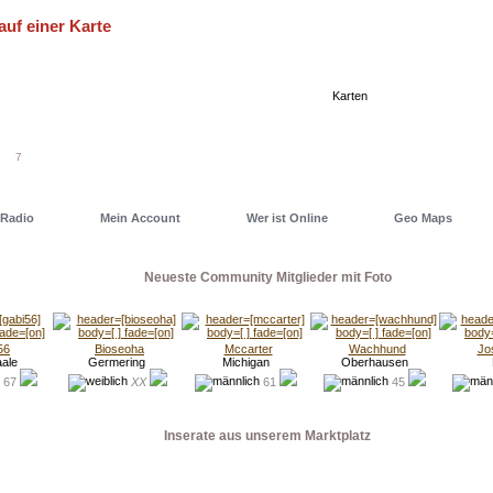
auf einer Karte
eller einen Deiner Freunde oder auch ein Date zu finden, nutze
 eine unserer Geo Maps. Dort hast Du alles im Blick...
Karten
7
Radio
Mein Account
Wer ist Online
Geo Maps
Neueste Community Mitglieder mit Foto
56
Bioseoha
Mccarter
Wachhund
Jo
aale
Germering
Michigan
Oberhausen
67
XX
61
45
Inserate aus unserem Marktplatz