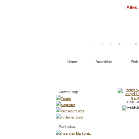
Alles 
Um schn
einfach
1
2
3
4
5
6
Home
Anmelden
Web 
Menü
Community
Gabi
Forum
Halle S
Mitglieder
Wer macht was
In Deiner Stadt
Marktplatz
Inseraten Markplatz