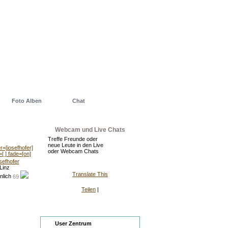
Foto Alben
Chat
Webcam und Live Chats
Treffe Freunde oder
neue Leute in den Live
oder Webcam Chats
sefhofer
Linz
Translate This
69
Teilen
|
Zentrum
User Zentrum