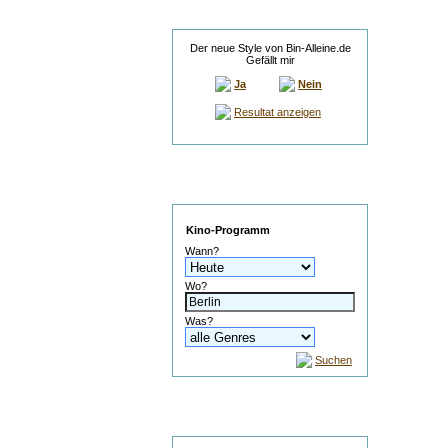
Umfrage
Der neue Style von Bin-Alleine.de
Gefällt mir
Ja
Nein
Resultat anzeigen
Service
Kino-Programm
Wann?
Wo?
Was?
Suchen
Suche