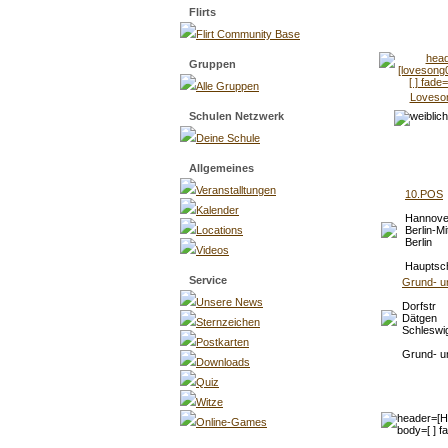
Flirts
Flirt Community Base
Gruppen
Alle Gruppen
Loveso
Schulen Netzwerk
Deine Schule
Allgemeines
Veranstalltungen
10.POS
Kalender
Hannove
Locations
Berlin-Mi
Berlin
Videos
Hauptsc
Service
Grund- u
Unsere News
Dorfstr
Dätgen
Sternzeichen
Schleswig
Postkarten
Grund- u
Downloads
Quiz
Witze
Online-Games