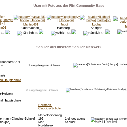
User mit Foto aus der Flirt Community Base
Maniac481
Juppi
Ludhan
M
ng01
Oberhausen
Hamburg
Stuttgart
45
56
45
42
Schulen aus unserem Schulen Netzwerk
rschestraße 4
tte
1 eingetragene Schüler
hule
nd Hauptschule
0 eingetragene Schüler
-Holstein
nd Hauptschule
Hermann-
Claudius-Schule
Merkelheiderweg
196
1 eingetragene
Marl
Schüler
Nordrhein-