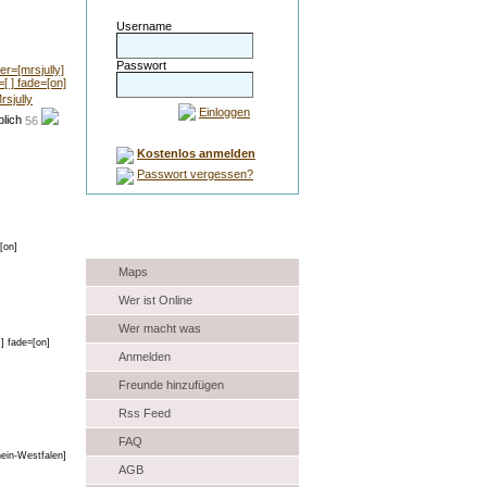
Username
Passwort
rsjully
Einloggen
56
Kostenlos anmelden
Passwort vergessen?
Auswahl
Maps
Wer ist Online
Wer macht was
Anmelden
Freunde hinzufügen
Rss Feed
FAQ
AGB