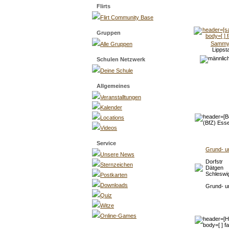
Flirts
Flirt Community Base
Gruppen
Sammy
Alle Gruppen
Lippst
Schulen Netzwerk
Deine Schule
Allgemeines
Veranstalltungen
Kalender
Locations
Videos
Service
Grund- u
Unsere News
Dorfstr
Sternzeichen
Dätgen
Schleswig
Postkarten
Downloads
Grund- u
Quiz
Witze
Online-Games