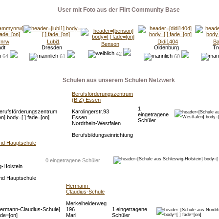
User mit Foto aus der Flirt Community Base
nrw
Lubi1
Didi1404
Ba
Benson
adt
Dresden
Oldenburg
Tr
42
64
61
60
Schulen aus unserem Schulen Netzwerk
Berufsförderungszentrum
(BfZ) Essen
1
Karolingerstr.93
eingetragene
Essen
Schüler
Nordrhein-Westfalen
Berufsbildungseinrichtung
nd Hauptschule
0 eingetragene Schüler
-Holstein
nd Hauptschule
Hermann-
Claudius-Schule
Merkelheiderweg
196
1 eingetragene
Marl
Schüler