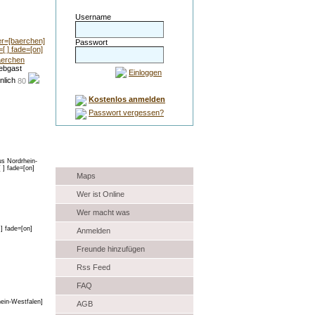
Username
Passwort
erchen
ebgast
Einloggen
80
Kostenlos anmelden
Passwort vergessen?
Auswahl
Maps
Wer ist Online
Wer macht was
Anmelden
Freunde hinzufügen
Rss Feed
FAQ
AGB