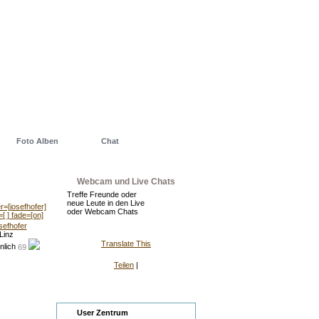
Foto Alben
Chat
Webcam und Live Chats
Treffe Freunde oder
neue Leute in den Live
oder Webcam Chats
sefhofer
Linz
Translate This
69
Teilen
|
Zentrum
User Zentrum