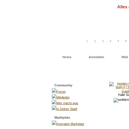
Alles 
Um schn
einfach
1
2
3
4
5
6
Home
Anmelden
Web 
Menü
Community
Gabi
Forum
Halle S
Mitglieder
Wer macht was
In Deiner Stadt
Marktplatz
Inseraten Markplatz