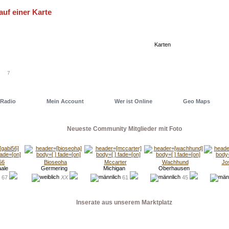
auf einer Karte
eller einen Deiner Freunde oder auch ein Date zu finden, nutze
 eine unserer Geo Maps. Dort hast Du alles im Blick...
Karten
7
Radio
Mein Account
Wer ist Online
Geo Maps
Neueste Community Mitglieder mit Foto
56
Bioseoha
Mccarter
Wachhund
Jo
aale
Germering
Michigan
Oberhausen
67
XX
61
45
Inserate aus unserem Marktplatz