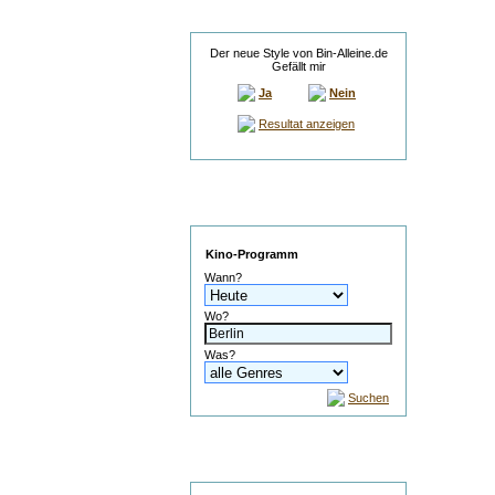
Umfrage
Der neue Style von Bin-Alleine.de
Gefällt mir
Ja
Nein
Resultat anzeigen
Service
Kino-Programm
Wann?
Wo?
Was?
Suchen
Suche