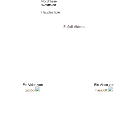
Nordrhein-
Westfalen
Hauptschule
Zufall Videos
Ein Video von
Ein Video von
gabi56
hasi008