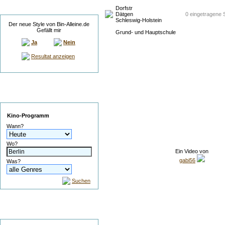
Umfrage
Dorfstr
Dätgen
0 eingetragene 
Schleswig-Holstein
Der neue Style von Bin-Alleine.de
Gefällt mir
Grund- und Hauptschule
Ja
Nein
Resultat anzeigen
Service
Kino-Programm
Wann?
Wo?
Ein Video von
gabi56
Was?
Suchen
Suche