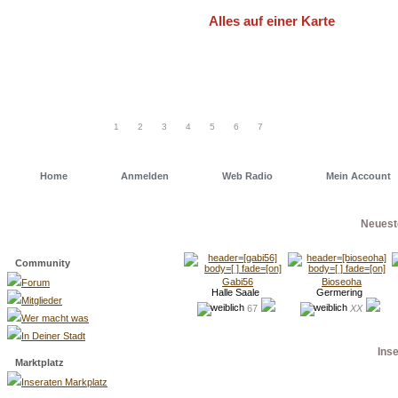
Alles auf einer Karte
Um schneller einen Deiner Freunde od
einfach eine unserer Geo Maps. Dort has
1
2
3
4
5
6
7
Home
Anmelden
Web Radio
Mein Account
Neuest
Menü
Community
Gabi56
Bioseoha
Forum
Halle Saale
Germering
Mitglieder
67
XX
Wer macht was
In Deiner Stadt
Ins
Marktplatz
Inseraten Markplatz