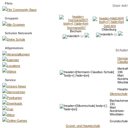
Flirts
User mit 
Flirt Community Base
Gruppen
Alle Gruppen
Didi1404
Normanw007
Oldenburg
Bochum
Schulen Netzwerk
60
50
Deine Schule
Allgemeines
Schule
Veranstalltungen
Herman
Kalender
Claudiu
Locations
Merkel
Videos
196
Marl
Nordrhe
Service
Westfa
Unsere News
Haupts
Sternzeichen
Silvertschule
Postkarten
Bachackerw
Downloads
191
Marl
Quiz
Nordrhein-
Westfalen
Witze
Online-Games
Grundschul
Grund- und Hauptschule