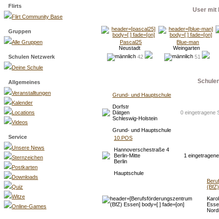
Flirts
User mit 
Flirt Community Base
Gruppen
Alle Gruppen
Pascal25
Blue-man
Neustadt
Weingarten
Schulen Netzwerk
42
51
Deine Schule
Schule
Allgemeines
Veranstalltungen
Grund- und Hauptschule
Kalender
Dorfstr
Locations
Dätgen
0 eingetragene 
Schleswig-Holstein
Videos
Grund- und Hauptschule
Service
10.POS
Unsere News
Hannoverschestraße 4
Berlin-Mitte
1 eingetragene
Sternzeichen
Berlin
Postkarten
Hauptschule
Downloads
Beru
Quiz
(BfZ
Witze
Karol
Esse
Online-Games
Nord