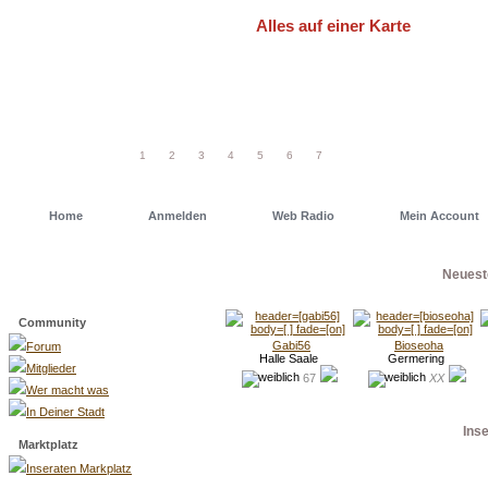
Alles auf einer Karte
Um schneller einen Deiner Freunde od
einfach eine unserer Geo Maps. Dort has
1
2
3
4
5
6
7
Home
Anmelden
Web Radio
Mein Account
Neuest
Menü
Community
Gabi56
Bioseoha
Forum
Halle Saale
Germering
Mitglieder
67
XX
Wer macht was
In Deiner Stadt
Ins
Marktplatz
Inseraten Markplatz